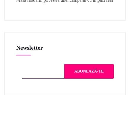
Masa răbdării, povestea unei campanii cu impact real
Newsletter