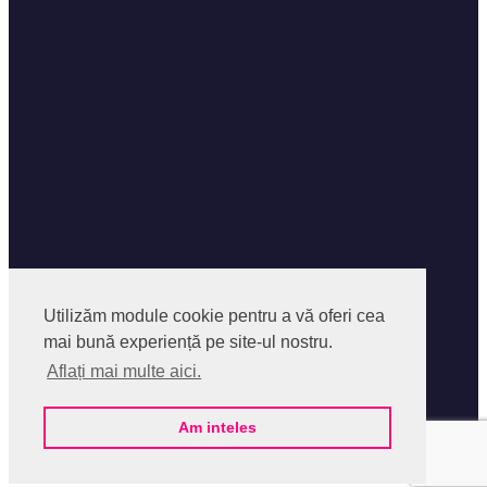
Facebook
Facebook Group
Utilizăm module cookie pentru a vă oferi cea
Instagram
mai bună experiență pe site-ul nostru.
Despre SocialPedia
Aflați mai multe aici.
Politica privind Fisierele Cookies
Politica de confidentialitate
Termeni si Conditii
Am inteles
Contact
@2020 - SocialPedia Online SRL.