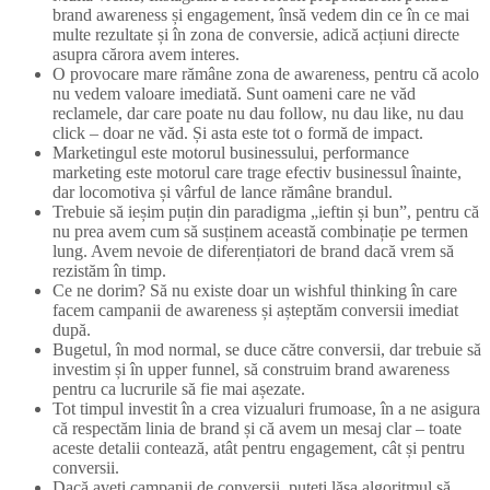
brand awareness și engagement, însă vedem din ce în ce mai
multe rezultate și în zona de conversie, adică acțiuni directe
asupra cărora avem interes.
O provocare mare rămâne zona de awareness, pentru că acolo
nu vedem valoare imediată. Sunt oameni care ne văd
reclamele, dar care poate nu dau follow, nu dau like, nu dau
click – doar ne văd. Și asta este tot o formă de impact.
Marketingul este motorul businessului, performance
marketing este motorul care trage efectiv businessul înainte,
dar locomotiva și vârful de lance rămâne brandul.
Trebuie să ieșim puțin din paradigma „ieftin și bun”, pentru că
nu prea avem cum să susținem această combinație pe termen
lung. Avem nevoie de diferențiatori de brand dacă vrem să
rezistăm în timp.
Ce ne dorim? Să nu existe doar un wishful thinking în care
facem campanii de awareness și așteptăm conversii imediat
după.
Bugetul, în mod normal, se duce către conversii, dar trebuie să
investim și în upper funnel, să construim brand awareness
pentru ca lucrurile să fie mai așezate.
Tot timpul investit în a crea vizualuri frumoase, în a ne asigura
că respectăm linia de brand și că avem un mesaj clar – toate
aceste detalii contează, atât pentru engagement, cât și pentru
conversii.
Dacă aveți campanii de conversii, puteți lăsa algoritmul să