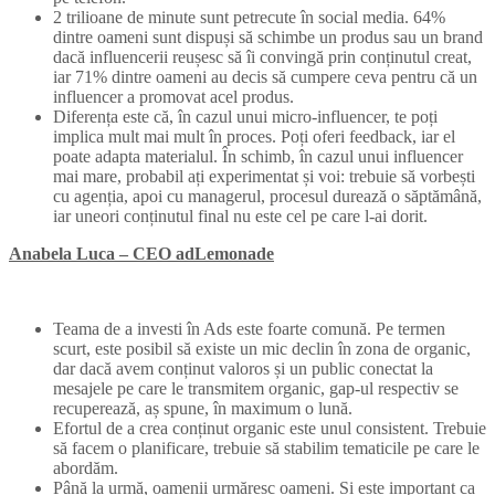
2 trilioane de minute sunt petrecute în social media. 64%
dintre oameni sunt dispuși să schimbe un produs sau un brand
dacă influencerii reușesc să îi convingă prin conținutul creat,
iar 71% dintre oameni au decis să cumpere ceva pentru că un
influencer a promovat acel produs.
Diferența este că, în cazul unui micro-influencer, te poți
implica mult mai mult în proces. Poți oferi feedback, iar el
poate adapta materialul. În schimb, în cazul unui influencer
mai mare, probabil ați experimentat și voi: trebuie să vorbești
cu agenția, apoi cu managerul, procesul durează o săptămână,
iar uneori conținutul final nu este cel pe care l-ai dorit.
Anabela Luca – CEO adLemonade
Teama de a investi în Ads este foarte comună. Pe termen
scurt, este posibil să existe un mic declin în zona de organic,
dar dacă avem conținut valoros și un public conectat la
mesajele pe care le transmitem organic, gap-ul respectiv se
recuperează, aș spune, în maximum o lună.
Efortul de a crea conținut organic este unul consistent. Trebuie
să facem o planificare, trebuie să stabilim tematicile pe care le
abordăm.
Până la urmă, oamenii urmăresc oameni. Și este important ca