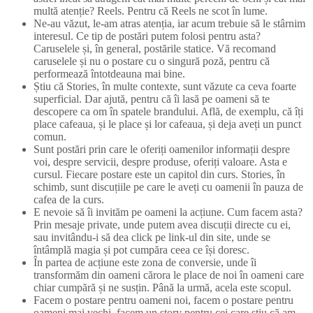
multă atenție? Reels. Pentru că Reels ne scot în lume.
Ne-au văzut, le-am atras atenția, iar acum trebuie să le stârnim
interesul. Ce tip de postări putem folosi pentru asta?
Caruselele și, în general, postările statice. Vă recomand
caruselele și nu o postare cu o singură poză, pentru că
performează întotdeauna mai bine.
Știu că Stories, în multe contexte, sunt văzute ca ceva foarte
superficial. Dar ajută, pentru că îi lasă pe oameni să te
descopere ca om în spatele brandului. Află, de exemplu, că îți
place cafeaua, și le place și lor cafeaua, și deja aveți un punct
comun.
Sunt postări prin care le oferiți oamenilor informații despre
voi, despre servicii, despre produse, oferiți valoare. Asta e
cursul. Fiecare postare este un capitol din curs. Stories, în
schimb, sunt discuțiile pe care le aveți cu oamenii în pauza de
cafea de la curs.
E nevoie să îi invităm pe oameni la acțiune. Cum facem asta?
Prin mesaje private, unde putem avea discuții directe cu ei,
sau invitându-i să dea click pe link-ul din site, unde se
întâmplă magia și pot cumpăra ceea ce își doresc.
În partea de acțiune este zona de conversie, unde îi
transformăm din oameni cărora le place de noi în oameni care
chiar cumpără și ne susțin. Până la urmă, acela este scopul.
Facem o postare pentru oameni noi, facem o postare pentru
oameni mai vechi, facem un story pentru cei care știu că am