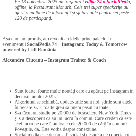
Pe 18 noiembrie 2025 am organizat
e
diția 74 a SocialPedia
,
offline, la Restaurant Monarh. Cele trei super speakerițe au
oferit o mulțime de informații și sfaturi utile pentru cei peste
120 de participanți.
Așa cum am promis, am revenit cu ideile principale de la
evenimentul
SocialPedia 74 – Instagram: Today & Tomorrow
powered by Lidl România
Alexandra Ciucanu – Instagram Trainer & Coach
Sunt foarte, foarte multe noutăți care au apărut pe Instagram în
decursul anului 2025.
Algoritmul se schimbă, update-urile sunt noi, știrile sunt altele
în fiecare zi. E foarte greu să ținem pasul cu toate.
S-a făcut un studiu pe 20.000 de bestsellere New York Times
și s-a descoperit că au un lucru în comun. Care credeți că este
acel lucru pe care îl au toate cele 20.000 de cărți în comun?
Poveștile, da. Este vorba despre conexiune.
Social media este despre a fi social și despre a ne conecta cu