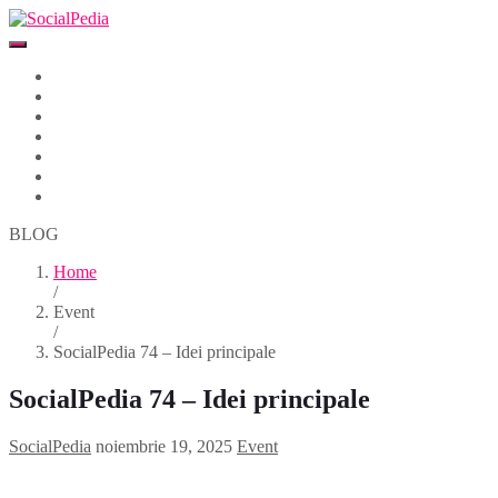
Home
Despre
Parteneri
Blog
Events
Newsletter
Contact
BLOG
Home
/
Event
/
SocialPedia 74 – Idei principale
SocialPedia 74 – Idei principale
SocialPedia
noiembrie 19, 2025
Event