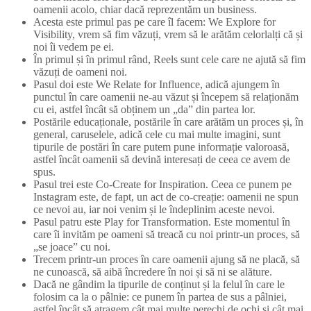
oamenii acolo, chiar dacă reprezentăm un business.
Acesta este primul pas pe care îl facem: We Explore for
Visibility, vrem să fim văzuți, vrem să le arătăm celorlalți că și
noi îi vedem pe ei.
În primul și în primul rând, Reels sunt cele care ne ajută să fim
văzuți de oameni noi.
Pasul doi este We Relate for Influence, adică ajungem în
punctul în care oamenii ne-au văzut și începem să relaționăm
cu ei, astfel încât să obținem un „da” din partea lor.
Postările educaționale, postările în care arătăm un proces și, în
general, caruselele, adică cele cu mai multe imagini, sunt
tipurile de postări în care putem pune informație valoroasă,
astfel încât oamenii să devină interesați de ceea ce avem de
spus.
Pasul trei este Co-Create for Inspiration. Ceea ce punem pe
Instagram este, de fapt, un act de co-creație: oamenii ne spun
ce nevoi au, iar noi venim și le îndeplinim aceste nevoi.
Pasul patru este Play for Transformation. Este momentul în
care îi invităm pe oameni să treacă cu noi printr-un proces, să
„se joace” cu noi.
Trecem printr-un proces în care oamenii ajung să ne placă, să
ne cunoască, să aibă încredere în noi și să ni se alăture.
Dacă ne gândim la tipurile de conținut și la felul în care le
folosim ca la o pâlnie: ce punem în partea de sus a pâlniei,
astfel încât să atragem cât mai multe perechi de ochi și cât mai