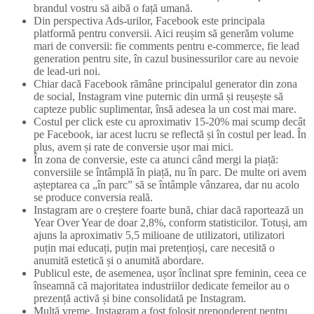
brandul vostru să aibă o față umană.
Din perspectiva Ads-urilor, Facebook este principala
platformă pentru conversii. Aici reușim să generăm volume
mari de conversii: fie comments pentru e-commerce, fie lead
generation pentru site, în cazul businessurilor care au nevoie
de lead-uri noi.
Chiar dacă Facebook rămâne principalul generator din zona
de social, Instagram vine puternic din urmă și reușește să
capteze public suplimentar, însă adesea la un cost mai mare.
Costul per click este cu aproximativ 15-20% mai scump decât
pe Facebook, iar acest lucru se reflectă și în costul per lead. În
plus, avem și rate de conversie ușor mai mici.
În zona de conversie, este ca atunci când mergi la piață:
conversiile se întâmplă în piață, nu în parc. De multe ori avem
așteptarea ca „în parc” să se întâmple vânzarea, dar nu acolo
se produce conversia reală.
Instagram are o creștere foarte bună, chiar dacă raportează un
Year Over Year de doar 2,8%, conform statisticilor. Totuși, am
ajuns la aproximativ 5,5 milioane de utilizatori, utilizatori
puțin mai educați, puțin mai pretențioși, care necesită o
anumită estetică și o anumită abordare.
Publicul este, de asemenea, ușor înclinat spre feminin, ceea ce
înseamnă că majoritatea industriilor dedicate femeilor au o
prezență activă și bine consolidată pe Instagram.
Multă vreme, Instagram a fost folosit preponderent pentru