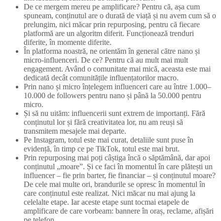
De ce mergem mereu pe amplificare? Pentru că, așa cum
spuneam, conținutul are o durată de viață și nu avem cum să o
prelungim, nici măcar prin repurposing, pentru că fiecare
platformă are un algoritm diferit. Funcționează trenduri
diferite, în momente diferite.
În platforma noastră, ne orientăm în general către nano și
micro-influenceri. De ce? Pentru că au mult mai mult
engagement. Având o comunitate mai mică, aceasta este mai
dedicată decât comunitățile influențatorilor macro.
Prin nano și micro înțelegem influenceri care au între 1.000–
10.000 de followers pentru nano și până la 50.000 pentru
micro.
Și să nu uităm: influencerii sunt extrem de importanți. Fără
conținutul lor și fără creativitatea lor, nu am reuși să
transmitem mesajele mai departe.
Pe Instagram, totul este mai curat, detaliile sunt puse în
evidență, în timp ce pe TikTok, totul este mai brut.
Prin repurposing mai poți câștiga încă o săptămână, dar apoi
conținutul „moare”. Și ce faci în momentul în care plătești un
influencer – fie prin barter, fie financiar – și conținutul moare?
De cele mai multe ori, brandurile se opresc în momentul în
care conținutul este realizat. Nici măcar nu mai ajung la
celelalte etape. Iar aceste etape sunt tocmai etapele de
amplificare de care vorbeam: bannere în oraș, reclame, afișări
pe telefon.