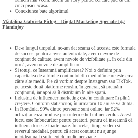
cinci pisici acasă.
Conexiunea bate algoritmul.
Mădălina-Gabriela Pîrlog – Digital Marketing Specialist @
Flaminjoy
De-a lungul timpului, ne-am dat seama că aceasta este formula
de succes: pentru a avea autenticitate, avem nevoie de
conținut de calitate, avem nevoie de vizibilitate și, în cele din
urmă, avem nevoie de amplificare.
Și totuși, ce înseamnă amplificarea? Noi o definim prin
capacitatea de a trimite conținutul din mediul în care este creat
către alte medii. Fie că vorbim despre Instagram sau TikTok,
pe aceste două platforme reușim, în general, să preluăm
conținutul, iar apoi să îl distribuim în alte spații.
Industria de influencer marketing este în continuare în plină
creștere. Conform statisticilor, în următorii 10 ani se va dubla.
În România, 90% dintre persoane sunt online, iar 92%
achiziționează produse prin intermediul influencerilor. Acest
lucru este îmbucurător pentru creatori, pentru că înseamnă că
influența lor este foarte mare. În același timp, vedem și
reversul medaliei, pentru că acest conținut nu ajunge
întotdeauna la suficient de multe persoane.