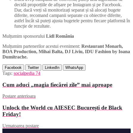
decidă proporțiile de afișare pe Instagram și pe Facebook.
Dar, dacă vreți să monitorizați separat și să alocați bugete
diferite, recomand campanii separate cu obiective diferite,
astfel încât să puteți ajusta bugetele pentru fiecare platformă în
funcție de rezultate.
Mulțumim sponsorului
Lidl România
Mulțumim partenerilor acestui eveniment:
Restaurant Monarh,
BOA Production, Mihai Balta, DJ Liviu, IDU Fashion by Ioana
Dumitrache.
Facebook
Twitter
LinkedIn
WhatsApp
Tags:
socialpedia 74
Cum aduci „magia fiecărei zile” mai aproape
Postare anterioara
Unlock the World cu AIESEC București de Black
Friday!
Urmatoarea postare