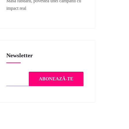
Masa răbdării, povestea unei campanii cu
impact real
Newsletter