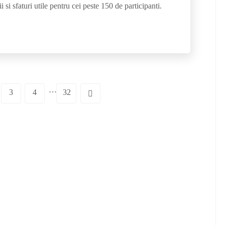
 si sfaturi utile pentru cei peste 150 de participanti.
…
3
4
32