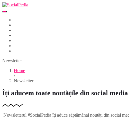
Home
Despre
Parteneri
Blog
Events
Newsletter
Contact
Newsletter
Home
/
Newsletter
Îți aducem toate noutățile din social medi
Newsletterul #SocialPedia îți aduce săptămânal noutăți din social media