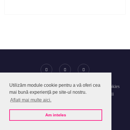
Utilizăm module cookie pentru a vă oferi cea
Despre SocialPedia
Politica privind Fisierele Cookies
mai bună experiență pe site-ul nostru.
Politica de confidentialitate
Termeni si Conditii
Aflați mai multe aici.
Contact
Am inteles
@2020 - SocialPedia Online SRL.