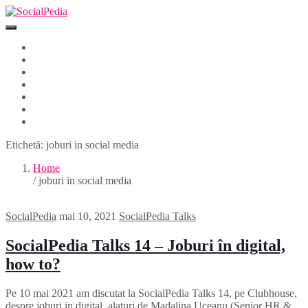
Home
Despre
Parteneri
Blog
Events
Newsletter
Contact
Etichetă:
joburi in social media
Home
/ joburi in social media
SocialPedia
mai 10, 2021
SocialPedia Talks
SocialPedia Talks 14 – Joburi în digital,
how to?
Pe 10 mai 2021 am discutat la SocialPedia Talks 14, pe Clubhouse,
despre joburi in digital, alaturi de Madalina Uceanu (Senior HR &