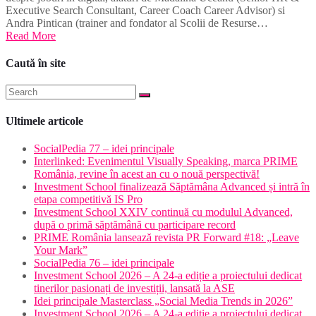
Executive Search Consultant, Career Coach Career Advisor) si
Andra Pintican (trainer and fondator al Scolii de Resurse…
Read More
Caută în site
Ultimele articole
SocialPedia 77 – idei principale
Interlinked: Evenimentul Visually Speaking, marca PRIME
România, revine în acest an cu o nouă perspectivă!
Investment School finalizează Săptămâna Advanced și intră în
etapa competitivă IS Pro
Investment School XXIV continuă cu modulul Advanced,
după o primă săptămână cu participare record
PRIME România lansează revista PR Forward #18: „Leave
Your Mark”
SocialPedia 76 – idei principale
Investment School 2026 – A 24-a ediție a proiectului dedicat
tinerilor pasionați de investiții, lansată la ASE
Idei principale Masterclass „Social Media Trends in 2026”
Investment School 2026 – A 24-a ediție a proiectului dedicat