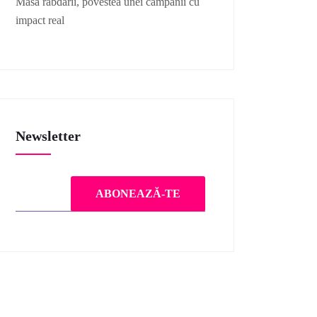
Masa răbdării, povestea unei campanii cu
impact real
Newsletter