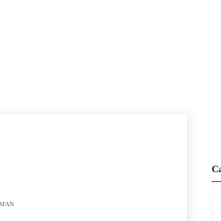
HOME
DESPRE
PARTENERI
BLOG
E
TĂ:
HUMAN TO
Home
/ human to human
Ca
MAN