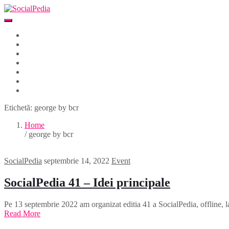
Home
Despre
Parteneri
Blog
Events
Newsletter
Contact
Etichetă:
george by bcr
Home
/ george by bcr
SocialPedia
septembrie 14, 2022
Event
SocialPedia 41 – Idei principale
Pe 13 septembrie 2022 am organizat editia 41 a SocialPedia, offline, la
Read More