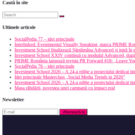
Caută în site
Ultimele articole
SocialPedia 77 – idei principale
Interlinked: Evenimentul Visually Speaking, marca PRIME Româ
Investment School finalizează Săptămâna Advanced și intră în 
Investment School XXIV continuă cu modulul Advanced, după o
PRIME România lansează revista PR Forward #18: „Leave Yo
SocialPedia 76 – idei principale
Investment School 2026 – A 24-a ediție a proiectului dedicat tine
Idei principale Masterclass „Social Media Trends in 2026”
Investment School 2026 – A 24-a ediție a proiectului dedicat tine
Masa răbdării, povestea unei campanii cu impact real
Newsletter