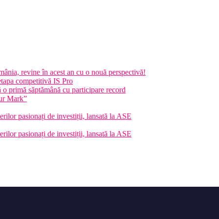
nia, revine în acest an cu o nouă perspectivă!
etapa competitivă IS Pro
 primă săptămână cu participare record
ur Mark”
rilor pasionați de investiții, lansată la ASE
rilor pasionați de investiții, lansată la ASE