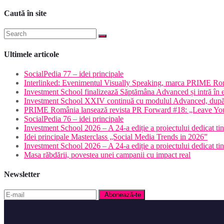
Caută în site
Ultimele articole
SocialPedia 77 – idei principale
Interlinked: Evenimentul Visually Speaking, marca PRIME Româ
Investment School finalizează Săptămâna Advanced și intră în 
Investment School XXIV continuă cu modulul Advanced, după o
PRIME România lansează revista PR Forward #18: „Leave Yo
SocialPedia 76 – idei principale
Investment School 2026 – A 24-a ediție a proiectului dedicat tine
Idei principale Masterclass „Social Media Trends in 2026”
Investment School 2026 – A 24-a ediție a proiectului dedicat tine
Masa răbdării, povestea unei campanii cu impact real
Newsletter