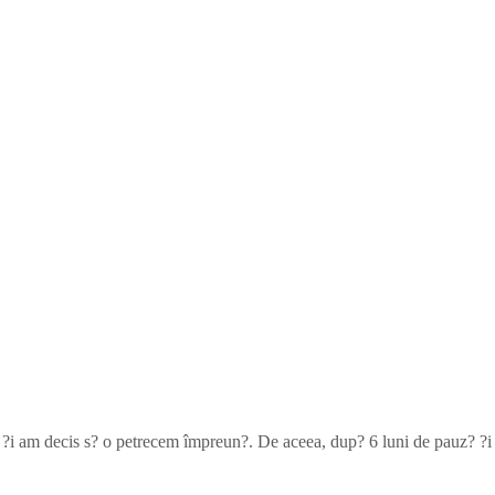
? ?i am decis s? o petrecem împreun?. De aceea, dup? 6 luni de pauz? ?i