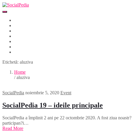
Home
Despre
Parteneri
Blog
Events
Newsletter
Contact
Etichetă:
aluziva
Home
/ aluziva
SocialPedia
noiembrie 5, 2020
Event
SocialPedia 19 – ideile principale
SocialPedia a împlinit 2 ani pe 22 octombrie 2020. A fost ziua noastr
participan?i…
Read More