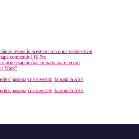
nia, revine în acest an cu o nouă perspectivă!
etapa competitivă IS Pro
 primă săptămână cu participare record
ur Mark”
rilor pasionați de investiții, lansată la ASE
rilor pasionați de investiții, lansată la ASE