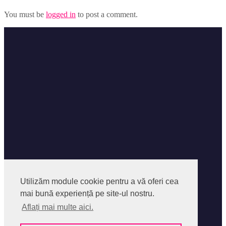
You must be
logged in
to post a comment.
Facebook
Facebook Group
Utilizăm module cookie pentru a vă oferi cea
Instagram
mai bună experiență pe site-ul nostru.
Despre SocialPedia
Aflați mai multe aici.
Politica privind Fisierele Cookies
Politica de confidentialitate