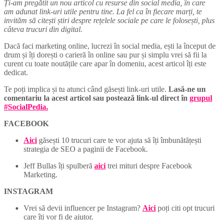
Ți-am pregătit un nou articol cu resurse din social media, în care
am adunat link-uri utile pentru tine. La fel ca în fiecare marți, te
invităm să citești știri despre rețelele sociale pe care le folosești, plus
câteva trucuri din digital.
Dacă faci marketing online, lucrezi în social media, ești la început de
drum și îți dorești o carieră în online sau pur și simplu vrei să fii la
curent cu toate noutățile care apar în domeniu, acest articol îți este
dedicat.
Te poți implica și tu atunci când găsești link-uri utile.
Lasă-ne un
comentariu la acest articol sau postează link-ul direct în
grupul
#SocialPedia.
FACEBOOK
Aici
găsești 10 trucuri care te vor ajuta să îți îmbunătățești
strategia de SEO a paginii de Facebook.
Jeff Bullas îți spulberă
aici
trei mituri despre Facebook
Marketing.
INSTAGRAM
Vrei să devii influencer pe Instagram?
Aici
poți citi opt trucuri
care îți vor fi de ajutor.