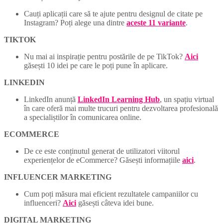
Cauți aplicații care să te ajute pentru designul de citate pe
Instagram? Poți alege una dintre
aceste 11 variante
.
TIKTOK
Nu mai ai inspirație pentru postările de pe TikTok?
Aici
găsești 10 idei pe care le poți pune în aplicare.
LINKEDIN
LinkedIn anunță
LinkedIn Learning Hub
, un spațiu virtual
în care oferă mai multe trucuri pentru dezvoltarea profesională
a specialiștilor în comunicarea online.
ECOMMERCE
De ce este conținutul generat de utilizatori viitorul
experiențelor de eCommerce? Găsești informațiile
aici
.
INFLUENCER MARKETING
Cum poți măsura mai eficient rezultatele campaniilor cu
influenceri?
Aici
găsești câteva idei bune.
DIGITAL MARKETING