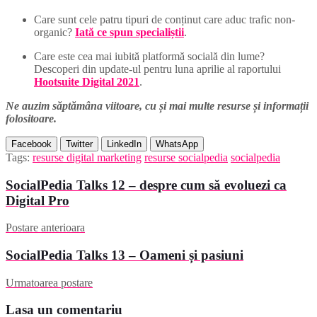
Care sunt cele patru tipuri de conținut care aduc trafic non-
organic?
Iată ce spun specialiștii
.
Care este cea mai iubită platformă socială din lume?
Descoperi din update-ul pentru luna aprilie al raportului
Hootsuite Digital 2021
.
Ne auzim săptămâna viitoare, cu și mai multe resurse și informații
folositoare.
Facebook
Twitter
LinkedIn
WhatsApp
Tags:
resurse digital marketing
resurse socialpedia
socialpedia
SocialPedia Talks 12 – despre cum să evoluezi ca
Digital Pro
Postare anterioara
SocialPedia Talks 13 – Oameni și pasiuni
Urmatoarea postare
Lasa un comentariu