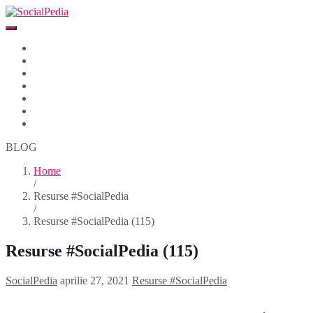
Home
Despre
Parteneri
Blog
Events
Newsletter
Contact
BLOG
Home
/
Resurse #SocialPedia
/
Resurse #SocialPedia (115)
Resurse #SocialPedia (115)
SocialPedia
aprilie 27, 2021
Resurse #SocialPedia