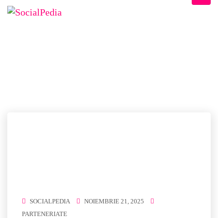
ETICHETĂ:
WOMEN
IN STEM
Home
/ women in stem
SOCIALPEDIA
NOIEMBRIE 21, 2025
PARTENERIATE