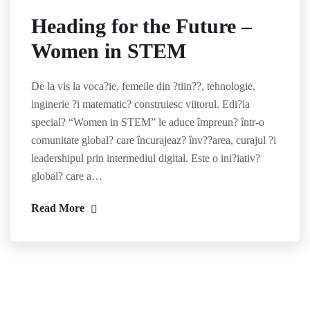
Heading for the Future –
Women in STEM
De la vis la voca?ie, femeile din ?tiin??, tehnologie,
inginerie ?i matematic? construiesc viitorul. Edi?ia
special? “Women in STEM” le aduce împreun? într-o
comunitate global? care încurajeaz? înv??area, curajul ?i
leadershipul prin intermediul digital. Este o ini?iativ?
global? care a…
Read More