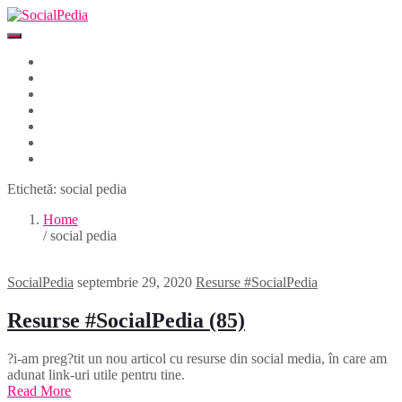
Home
Despre
Parteneri
Blog
Events
Newsletter
Contact
Etichetă:
social pedia
Home
/ social pedia
SocialPedia
septembrie 29, 2020
Resurse #SocialPedia
Resurse #SocialPedia (85)
?i-am preg?tit un nou articol cu resurse din social media, în care am
adunat link-uri utile pentru tine.
Read More