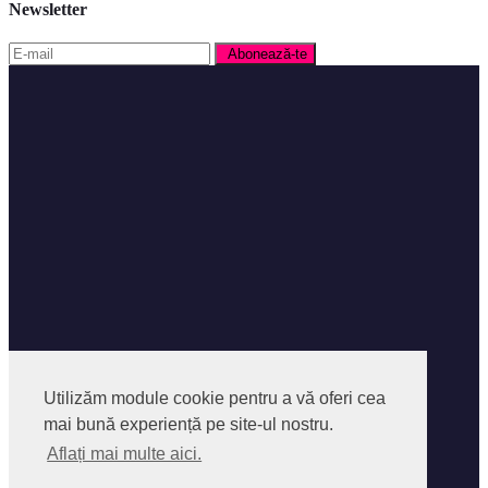
Newsletter
Facebook
Facebook Group
Utilizăm module cookie pentru a vă oferi cea
Instagram
mai bună experiență pe site-ul nostru.
Despre SocialPedia
Aflați mai multe aici.
Politica privind Fisierele Cookies
Politica de confidentialitate