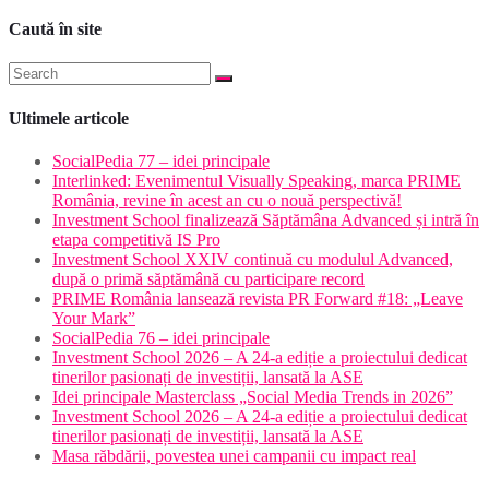
Caută în site
Ultimele articole
SocialPedia 77 – idei principale
Interlinked: Evenimentul Visually Speaking, marca PRIME
România, revine în acest an cu o nouă perspectivă!
Investment School finalizează Săptămâna Advanced și intră în
etapa competitivă IS Pro
Investment School XXIV continuă cu modulul Advanced,
după o primă săptămână cu participare record
PRIME România lansează revista PR Forward #18: „Leave
Your Mark”
SocialPedia 76 – idei principale
Investment School 2026 – A 24-a ediție a proiectului dedicat
tinerilor pasionați de investiții, lansată la ASE
Idei principale Masterclass „Social Media Trends in 2026”
Investment School 2026 – A 24-a ediție a proiectului dedicat
tinerilor pasionați de investiții, lansată la ASE
Masa răbdării, povestea unei campanii cu impact real