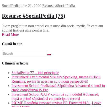
SocialPedia
iulie 21, 2020
Resurse #SocialPedia
Resurse #SocialPedia (75)
?i-am preg?tit un nou articol cu resurse din social media, în care am
adunat link-uri utile pentru tine.
Read More
Caută în site
Ultimele articole
SocialPedia 77 – idei principale
Interlinked: Evenimentul Visually Speaking, marca PRIME
România, revine în acest an cu o nouă perspectivă!
Investment School finalizează Săptămâna Advanced și intră în
etapa competitivă IS Pro
Investment School XXIV continuă cu modulul Advanced,
după o primă săptămână cu participare record
PRIME România lansează revista PR Forward #18: „Leave