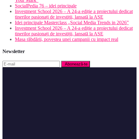
Your Mark”
SocialPedia 76 – idei principale
Investment School 2026 – A 24-a ediție a proiectului dedicat
tinerilor pasionați de investiții, lansată la ASE
Idei principale Masterclass „Social Media Trends in 2026”
Investment School 2026 – A 24-a ediție a proiectului dedicat
tinerilor pasionați de investiții, lansată la ASE
Masa răbdării, povestea unei campanii cu impact real
Newsletter