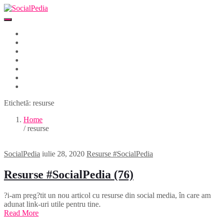
Home
Despre
Parteneri
Blog
Events
Newsletter
Contact
Etichetă:
resurse
Home
/ resurse
SocialPedia
iulie 28, 2020
Resurse #SocialPedia
Resurse #SocialPedia (76)
?i-am preg?tit un nou articol cu resurse din social media, în care am
adunat link-uri utile pentru tine.
Read More