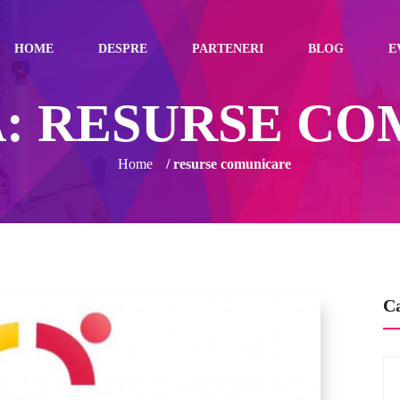
HOME
DESPRE
PARTENERI
BLOG
E
Ă:
RESURSE CO
Home
/ resurse comunicare
Ca