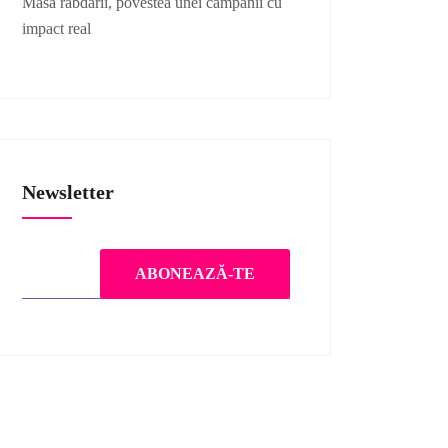
Masa răbdării, povestea unei campanii cu
impact real
Newsletter