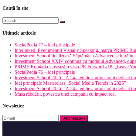
Caută în site
Ultimele articole
SocialPedia 77 – idei principale
Interlinked: Evenimentul Visually Speaking, marca PRIME Româ
Investment School finalizează Săptămâna Advanced și intră în 
Investment School XXIV continuă cu modulul Advanced, după o
PRIME România lansează revista PR Forward #18: „Leave Yo
SocialPedia 76 – idei principale
Investment School 2026 – A 24-a ediție a proiectului dedicat tine
Idei principale Masterclass „Social Media Trends in 2026”
Investment School 2026 – A 24-a ediție a proiectului dedicat tine
Masa răbdării, povestea unei campanii cu impact real
Newsletter