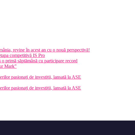
nia, revine în acest an cu o nouă perspectivă!
etapa competitivă IS Pro
 primă săptămână cu participare record
ur Mark”
rilor pasionați de investiții, lansată la ASE
rilor pasionați de investiții, lansată la ASE