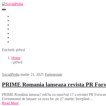
Home
Despre
Parteneri
Blog
Events
Newsletter
Contact
Etichetă:
prfwd
Home
/ prfwd
SocialPedia
martie 21, 2025
Parteneriate
PRIME Romania lanseaza revista PR For
PRIME România lanseaz? edi?ia cu num?rul 17 a revistei PR Forward, in
Evenimentul de lansare va avea loc pe 27 martie, începând…
Read More