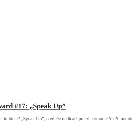
ward #17: „Speak Up”
titulat? „Speak Up”, o edi?ie dedicat? puterii comunic?rii ?i modului 