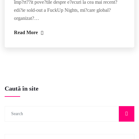
împ?rt??it pove?tile despre e?ecuri la cea mai recent?
edi?ie sold-out a FuckUp Nights, mi?care global?
organizat?…
Read More
Caută în site