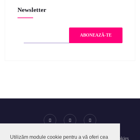
Newsletter
Utilizăm module cookie pentru a vă oferi cea
Despre SocialPedia
Politica privind Fisierele Cookies