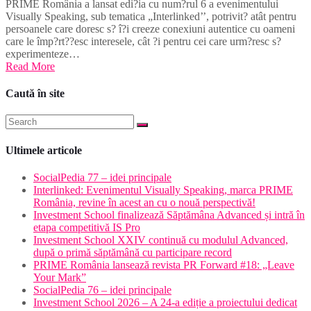
PRIME România a lansat edi?ia cu num?rul 6 a evenimentului
Visually Speaking, sub tematica „Interlinked’’, potrivit? atât pentru
persoanele care doresc s? î?i creeze conexiuni autentice cu oameni
care le împ?rt??esc interesele, cât ?i pentru cei care urm?resc s?
experimenteze…
Read More
Caută în site
Ultimele articole
SocialPedia 77 – idei principale
Interlinked: Evenimentul Visually Speaking, marca PRIME
România, revine în acest an cu o nouă perspectivă!
Investment School finalizează Săptămâna Advanced și intră în
etapa competitivă IS Pro
Investment School XXIV continuă cu modulul Advanced,
după o primă săptămână cu participare record
PRIME România lansează revista PR Forward #18: „Leave
Your Mark”
SocialPedia 76 – idei principale
Investment School 2026 – A 24-a ediție a proiectului dedicat