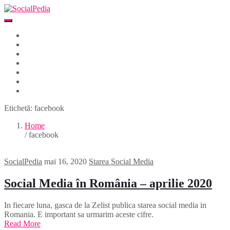
Home
Despre
Parteneri
Blog
Events
Newsletter
Contact
Etichetă:
facebook
Home
/ facebook
SocialPedia
mai 16, 2020
Starea Social Media
Social Media în România – aprilie 2020
In fiecare luna, gasca de la Zelist publica starea social media in
Romania. E important sa urmarim aceste cifre.
Read More