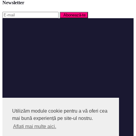
Newsletter
Facebook
Facebook Group
Utilizăm module cookie pentru a vă oferi cea
Instagram
mai bună experiență pe site-ul nostru.
Despre SocialPedia
Aflați mai multe aici.
Politica privind Fisierele Cookies
Politica de confidentialitate