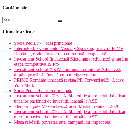
Caută în site
Ultimele articole
SocialPedia 77 – idei principale
Interlinked: Evenimentul Visually Speaking, marca PRIME
România, revine în acest an cu o nouă perspectivă!
Investment School finalizează Săptămâna Advanced și intră în
etapa competitivă IS Pro
Investment School XXIV continuă cu modulul Advanced,
după o primă săptămână cu participare record
PRIME România lansează revista PR Forward #18: „Leave
Your Mark”
SocialPedia 76 – idei principale
Investment School 2026 – A 24-a ediție a proiectului dedicat
tinerilor pasionați de investiții, lansată la ASE
Idei principale Masterclass „Social Media Trends in 2026”
Investment School 2026 – A 24-a ediție a proiectului dedicat
tinerilor pasionați de investiții, lansată la ASE
Masa răbdării, povestea unei campanii cu impact real