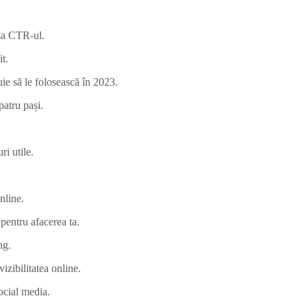
iza CTR-ul.
t.
uie să le folosească în 2023.
patru pași.
ri utile.
nline.
pentru afacerea ta.
ng.
 vizibilitatea online.
social media.