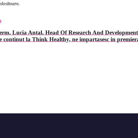
olositoare.
a
herm, Lucia Antal, Head Of Research And Development
 continut la Think Healthy, ne impartasesc in premiera 