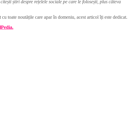
tești știri despre rețelele sociale pe care le folosești, plus câteva
 cu toate noutățile care apar în domeniu, acest articol îți este dedicat.
lPedia.