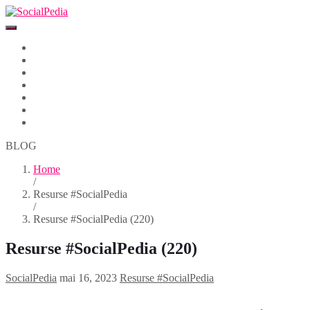
Home
Despre
Parteneri
Blog
Events
Newsletter
Contact
BLOG
Home
/
Resurse #SocialPedia
/
Resurse #SocialPedia (220)
Resurse #SocialPedia (220)
SocialPedia
mai 16, 2023
Resurse #SocialPedia