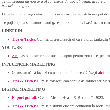
Ți-am pregătit un nou articol cu resurse din social media, în care am adun
trucuri din digital.
Dacă faci marketing online, lucrezi în social media, ești la început de dr
Te poți implica și tu atunci când găsești link-uri utile.
Lasă-ne un come
LINKEDIN
Tips & Tricks
: Cum să îți crești reach-ul cu ajutorul LinkedIn
YOUTUBE
Aici
găsești peste 100 de idei de clipuri pentru YouTube, pentru 
INFLUENCER MARKETING
Ce înseamnă să lucrezi cu un micro influencer? Găsești
aici
toat
Tips & Tricks
: Cum să folosești campaniile de Influencer Mark
DIGITAL MARKETING
Raport gratuit
: Creator Mental Health & Burnout în 2023.
Tips & Tricks
: Cum să distribui eficient conținutul în social me