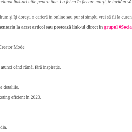
at link-uri utile pentru tine. La fel ca în fiecare marți, te invităm să ci
um și îți dorești o carieră în online sau pur și simplu vrei să fii la curent
ntariu la acest articol sau postează link-ul direct în
grupul #Socia
 Creator Mode.
atunci când rămâi fără inspirație.
e detaliile.
eting eficient în 2023.
dia.