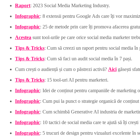
Raport
: 2023 Social Media Marketing Industry.
Infographic
: 8 extensii pentru Google Ads care îți vor maxim
Infographic
: 25 de metode prin care îți promova afacerea gratui
Acestea
sunt tool-urile pe care orice social media marketer treb
Tips & Tricks
: Cum să creezi un raport pentru social media în 
Tips & Tricks
: Cum să faci un audit social media în 7 pași.
Cum crești o audiență și cum o păstrezi activă?
Aici
găsești sfatu
Tips & Tricks
: 15 tool-uri AI pentru marketeri.
Infographic
: Idei de conținut pentru campaniile de marketing o
Infographic
: Cum pui la punct o strategie organică de conținut 
Infographic
: Cum schimbă Generative AI industria de marketi
Infographic
: 10 tactici de social media care te ajută să îți crești
Infographic
: 5 trucuri de design pentru vizualuri excelente în 