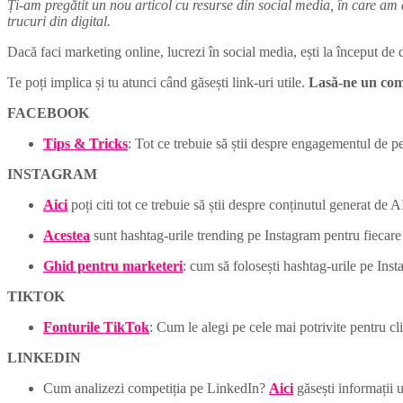
Ți-am pregătit un nou articol cu resurse din social media, în care am adun
trucuri din digital.
Dacă faci marketing online, lucrezi în social media, ești la început de dr
Te poți implica și tu atunci când găsești link-uri utile.
Lasă-ne un come
FACEBOOK
Tips & Tricks
: Tot ce trebuie să știi despre engagementul de 
INSTAGRAM
Aici
poți citi tot ce trebuie să știi despre conținutul generat de A
Acestea
sunt hashtag-urile trending pe Instagram pentru fiecare 
Ghid pentru marketeri
: cum să folosești hashtag-urile pe Ins
TIKTOK
Fonturile TikTok
: Cum le alegi pe cele mai potrivite pentru cli
LINKEDIN
Cum analizezi competiția pe LinkedIn?
Aici
găsești informații u