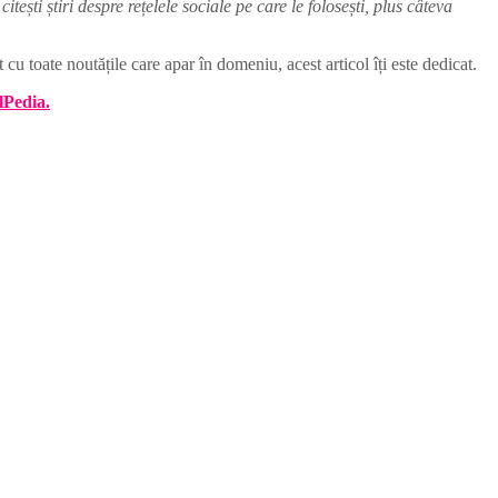
tești știri despre rețelele sociale pe care le folosești, plus câteva
 cu toate noutățile care apar în domeniu, acest articol îți este dedicat.
lPedia.