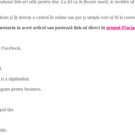
at link-uri utile pentru tine. La fel ca în fiecare marți, te invităm să ci
um și îți dorești o carieră în online sau pur și simplu vrei să fii la curent
ntariu la acest articol sau postează link-ul direct în
grupul #Socia
pe Facebook.
I.
zi a săptămânii.
tagram pentru business.
pul tău.
tile.