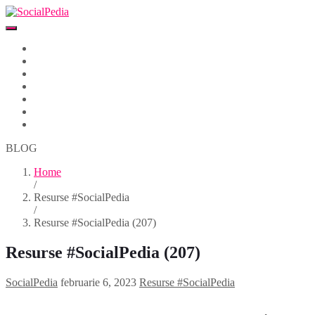
Home
Despre
Parteneri
Blog
Events
Newsletter
Contact
BLOG
Home
/
Resurse #SocialPedia
/
Resurse #SocialPedia (207)
Resurse #SocialPedia (207)
SocialPedia
februarie 6, 2023
Resurse #SocialPedia