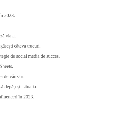
 în 2023.
ză viața.
găsești câteva trucuri.
rategie de social media de succes.
Sheets.
ei de vânzări.
să depășești situația.
nfluenceri în 2023.