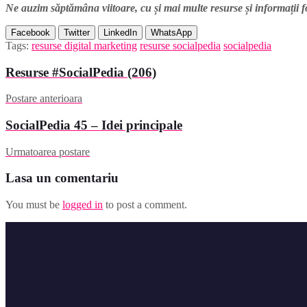
Ne auzim săptămâna viitoare, cu și mai multe resurse și informații f
Facebook
Twitter
LinkedIn
WhatsApp
Tags:
resurse digital marketing
resurse socialpedia
socialpedia
Resurse #SocialPedia (206)
Postare anterioara
SocialPedia 45 – Idei principale
Urmatoarea postare
Lasa un comentariu
You must be
logged in
to post a comment.