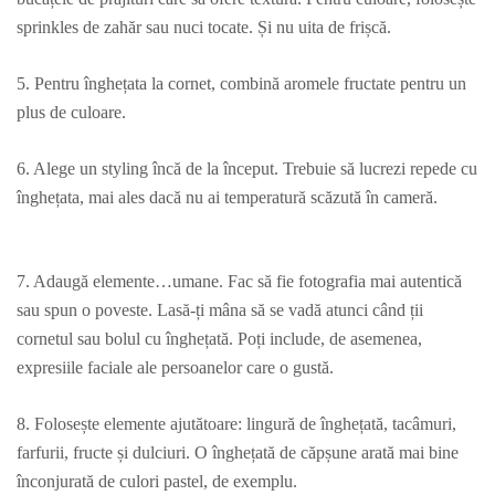
sprinkles de zahăr sau nuci tocate. Și nu uita de frișcă.
5. Pentru înghețata la cornet, combină aromele fructate pentru un
plus de culoare.
6. Alege un styling încă de la început. Trebuie să lucrezi repede cu
înghețata, mai ales dacă nu ai temperatură scăzută în cameră.
7. Adaugă elemente…umane. Fac să fie fotografia mai autentică
sau spun o poveste. Lasă-ți mâna să se vadă atunci când ții
cornetul sau bolul cu înghețată. Poți include, de asemenea,
expresiile faciale ale persoanelor care o gustă.
8. Folosește elemente ajutătoare: lingură de înghețată, tacâmuri,
farfurii, fructe și dulciuri. O înghețată de căpșune arată mai bine
înconjurată de culori pastel, de exemplu.