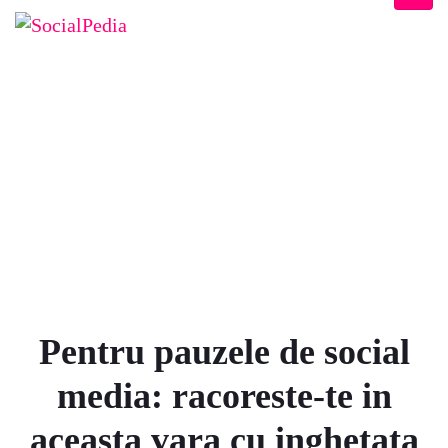
BLOG
Home
/
Parteneriate
/
Pentru pauzele de social media: racoreste-te in aceasta vara cu
inghetata Gelatelli & Bon Gelati de la Lidl Romania
Pentru pauzele de social
media: racoreste-te in
aceasta vara cu inghetata