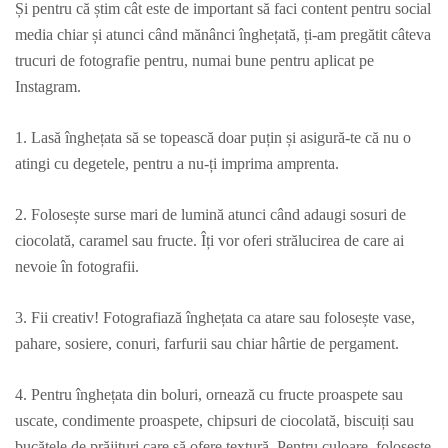
Și pentru că știm cât este de important să faci content pentru social
media chiar și atunci când mănânci înghețată, ți-am pregătit câteva
trucuri de fotografie pentru, numai bune pentru aplicat pe
Instagram.
1. Lasă înghețata să se topească doar puțin și asigură-te că nu o
atingi cu degetele, pentru a nu-ți imprima amprenta.
2. Folosește surse mari de lumină atunci când adaugi sosuri de
ciocolată, caramel sau fructe. Îți vor oferi strălucirea de care ai
nevoie în fotografii.
3. Fii creativ! Fotografiază înghețata ca atare sau folosește vase,
pahare, sosiere, conuri, farfurii sau chiar hârtie de pergament.
4. Pentru înghețata din boluri, ornează cu fructe proaspete sau
uscate, condimente proaspete, chipsuri de ciocolată, biscuiți sau
bucățele de prăjituri care să ofere textură. Pentru culoare, folosește