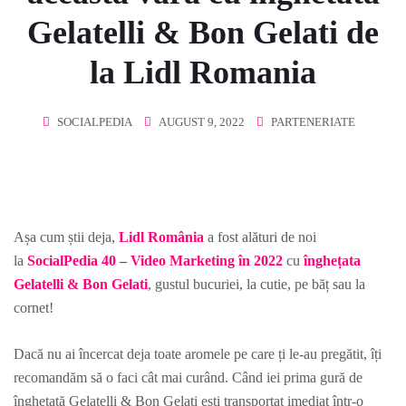
Gelatelli & Bon Gelati de
la Lidl Romania
SOCIALPEDIA
AUGUST 9, 2022
PARTENERIATE
Așa cum știi deja,
Lidl România
a fost alături de noi
la
SocialPedia 40 – Video Marketing în 2022
cu
înghețata
Gelatelli & Bon Gelati
, gustul bucuriei, la cutie, pe băț sau la
cornet!
Dacă nu ai încercat deja toate aromele pe care ți le-au pregătit, îți
recomandăm să o faci cât mai curând. Când iei prima gură de
înghețată Gelatelli & Bon Gelati ești transportat imediat într-o