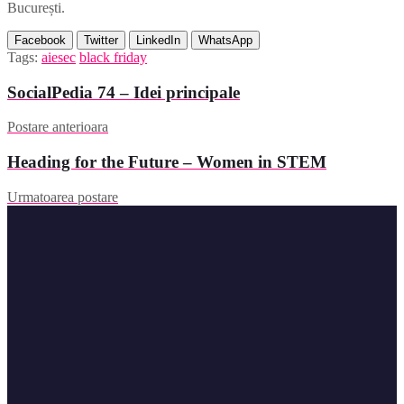
București.
Facebook
Twitter
LinkedIn
WhatsApp
Tags:
aiesec
black friday
SocialPedia 74 – Idei principale
Postare anterioara
Heading for the Future – Women in STEM
Urmatoarea postare