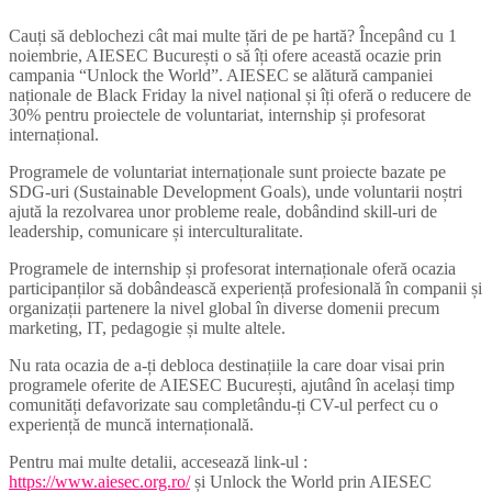
Cauți să deblochezi cât mai multe țări de pe hartă? Începând cu 1
noiembrie, AIESEC București o să îți ofere această ocazie prin
campania “Unlock the World”. AIESEC se alătură campaniei
naționale de Black Friday la nivel național și îți oferă o reducere de
30% pentru proiectele de voluntariat, internship și profesorat
internațional.
Programele de voluntariat internaționale sunt proiecte bazate pe
SDG-uri (Sustainable Development Goals), unde voluntarii noștri
ajută la rezolvarea unor probleme reale, dobândind skill-uri de
leadership, comunicare și interculturalitate.
Programele de internship și profesorat internaționale oferă ocazia
participanților să dobândească experiență profesională în companii și
organizații partenere la nivel global în diverse domenii precum
marketing, IT, pedagogie și multe altele.
Nu rata ocazia de a-ți debloca destinațiile la care doar visai prin
programele oferite de AIESEC București, ajutând în același timp
comunități defavorizate sau completându-ți CV-ul perfect cu o
experiență de muncă internațională.
Pentru mai multe detalii, accesează link-ul :
https://www.aiesec.org.ro/
și Unlock the World prin AIESEC