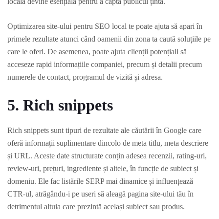
locală devine esențială pentru a capta publicul țintă.
Optimizarea site-ului pentru SEO local te poate ajuta să apari în
primele rezultate atunci când oamenii din zona ta caută soluțiile pe
care le oferi. De asemenea, poate ajuta clienții potențiali să
acceseze rapid informațiile companiei, precum și detalii precum
numerele de contact, programul de vizită și adresa.
5. Rich snippets
Rich snippets sunt tipuri de rezultate ale căutării în Google care
oferă informații suplimentare dincolo de meta titlu, meta descriere
și URL. Aceste date structurate conțin adesea recenzii, rating-uri,
review-uri, prețuri, ingrediente și altele, în funcție de subiect și
domeniu. Ele fac listările SERP mai dinamice și influențează
CTR-ul, atrăgându-i pe useri să aleagă pagina site-ului tău în
detrimentul altuia care prezintă același subiect sau produs.