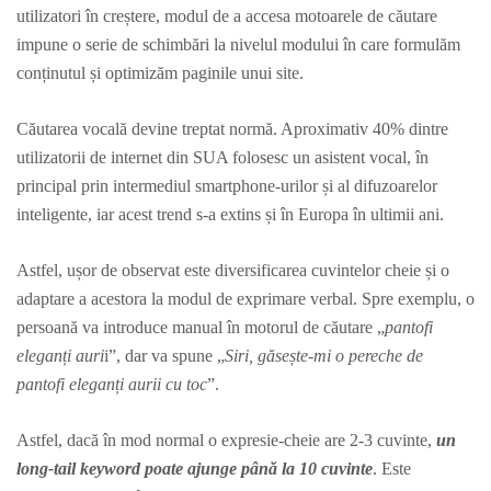
utilizatori în creștere, modul de a accesa motoarele de căutare
impune o serie de schimbări la nivelul modului în care formulăm
conținutul și optimizăm paginile unui site.
Căutarea vocală devine treptat normă. Aproximativ 40% dintre
utilizatorii de internet din SUA folosesc un asistent vocal, în
principal prin intermediul smartphone-urilor și al difuzoarelor
inteligente, iar acest trend s-a extins și în Europa în ultimii ani.
Astfel, ușor de observat este diversificarea cuvintelor cheie și o
adaptare a acestora la modul de exprimare verbal. Spre exemplu, o
persoană va introduce manual în motorul de căutare „
pantofi
eleganți auri
i”, dar va spune „
Siri, găsește-mi o pereche de
pantofi eleganți aurii cu toc
”.
Astfel, dacă în mod normal o expresie-cheie are 2-3 cuvinte,
un
long-tail keyword poate ajunge până la 10 cuvinte
. Este