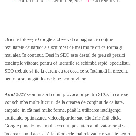
SOCIALPEDIA
APRILIE 26, 2023
PARTENERIATE
Oricine folosește Google a observat că pagina ce conține
rezultatele căutărilor s-a schimbat de mai multe ori ca formă și,
mai ales, în continut. Deși în SEO este destul de greu să prezici
tendințele viitoare pentru că lucrurile se schimbă rapid, specialiștii
SEO trebuie să fie la curent cu tot ceea ce se întâmplă în prezent,
pentru a se pregăti foarte bine pentru viitor.
Anul 2023
se anunță a fi unul provocator pentru
SEO
, în care se
vor schimba multe lucruri, de la crearea de conținut de calitate,
empatic, în cât mai multe forme, până la utilizarea inteligenței
artificiale, optimizarea videoclipurilor sau căutările fără click.
Google pune tot mai mult accentul pe ajutarea utilizatorilor și va
încerca și anul acesta să le ofere cele mai relevante rezultate pentru