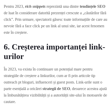
Pentru 2023,
rich snippets
reprezintă una dintre
tendințele SEO
de luat în considerare datorită prezenței crescute a „căutărilor fără
click”. Prin urmare, spectatorii găsesc toate informațiile de care au
nevoie fără a face click pe un link al unui site, iar acest fenomen
este în creștere.
6. Creșterea importanței link-
urilor
În 2023, va exista în continuare un potențial mare pentru
strategiile de creștere a linkurilor, cum ar fi prin articole tip
outreach pt bloguri, influenceri și guest posts. Link-urile sunt o
parte esențială a oricărei
strategii de SEO
, deoarece acestea ajută
la îmbunătățirea vizibilității și a autorității site-ului în motoarele de
cautare.