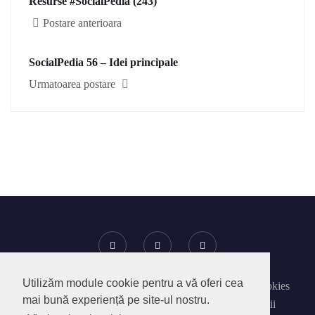
Resurse #SocialPedia (243)
Postare anterioara
SocialPedia 56 – Idei principale
Urmatoarea postare
Utilizăm module cookie pentru a vă oferi cea
Despre SocialPedia
Politica privind Fisierele Cookies
mai bună experiență pe site-ul nostru.
Politica de confidentialitate
Termeni si Conditii