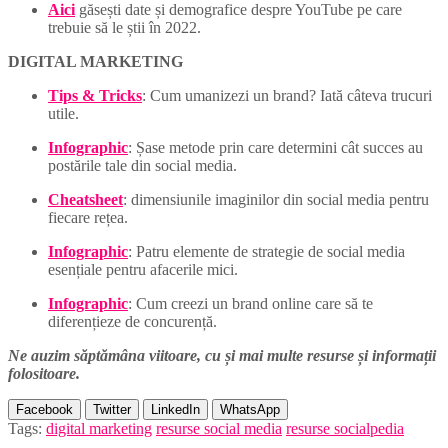
Aici
găsești date și demografice despre YouTube pe care
trebuie să le știi în 2022.
DIGITAL MARKETING
Tips & Tricks
: Cum umanizezi un brand? Iată câteva trucuri
utile.
Infographic
: Șase metode prin care determini cât succes au
postările tale din social media.
Cheatsheet
: dimensiunile imaginilor din social media pentru
fiecare rețea.
Infographic
: Patru elemente de strategie de social media
esențiale pentru afacerile mici.
Infographic
: Cum creezi un brand online care să te
diferențieze de concurență.
Ne auzim săptămâna viitoare, cu și mai multe resurse și informații
folositoare.
Facebook
Twitter
LinkedIn
WhatsApp
Tags:
digital marketing
resurse social media
resurse socialpedia