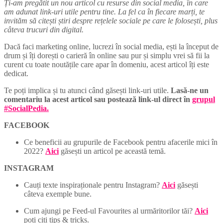
Ți-am pregătit un nou articol cu resurse din social media, în care
am adunat link-uri utile pentru tine. La fel ca în fiecare marți, te
invităm să citești știri despre rețelele sociale pe care le folosești, plus
câteva trucuri din digital.
Dacă faci marketing online, lucrezi în social media, ești la început de
drum și îți dorești o carieră în online sau pur și simplu vrei să fii la
curent cu toate noutățile care apar în domeniu, acest articol îți este
dedicat.
Te poți implica și tu atunci când găsești link-uri utile.
Lasă-ne un
comentariu la acest articol sau postează link-ul direct în
grupul
#SocialPedia.
FACEBOOK
Ce beneficii au grupurile de Facebook pentru afacerile mici în
2022?
Aici
găsești un articol pe această temă.
INSTAGRAM
Cauți texte inspiraționale pentru Instagram?
Aici
găsești
câteva exemple bune.
Cum ajungi pe Feed-ul Favourites al urmăritorilor tăi?
Aici
poți citi tips & tricks.