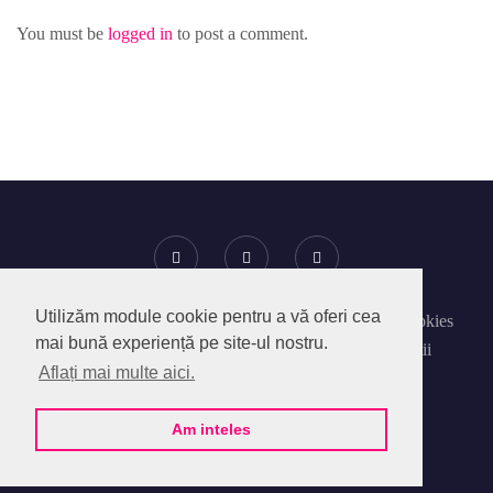
You must be
logged in
to post a comment.
Utilizăm module cookie pentru a vă oferi cea
Despre SocialPedia
Politica privind Fisierele Cookies
mai bună experiență pe site-ul nostru.
Politica de confidentialitate
Termeni si Conditii
Aflați mai multe aici.
Contact
Am inteles
@2020 - SocialPedia Online SRL.