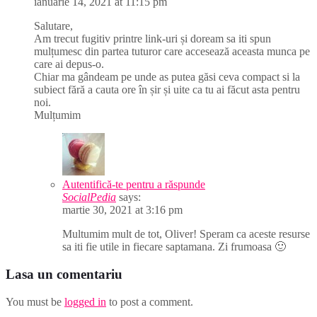
ianuarie 14, 2021 at 11:15 pm
Salutare,
Am trecut fugitiv printre link-uri și doream sa iti spun
mulțumesc din partea tuturor care accesează aceasta munca pe
care ai depus-o.
Chiar ma gândeam pe unde as putea găsi ceva compact si la
subiect fără a cauta ore în șir și uite ca tu ai făcut asta pentru
noi.
Mulțumim
Autentifică-te pentru a răspunde
SocialPedia
says:
martie 30, 2021 at 3:16 pm
Multumim mult de tot, Oliver! Speram ca aceste resurse
sa iti fie utile in fiecare saptamana. Zi frumoasa 🙂
Lasa un comentariu
You must be
logged in
to post a comment.