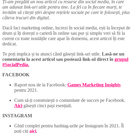
Ți-am pregătit un nou articol cu resurse din social media, în care
am adunat link-uri utile pentru tine. La fel ca în fiecare marți, te
invităm să citești știri despre rețelele sociale pe care le folosești, plus
câteva trucuri din digital.
Dacă faci marketing online, lucrezi în social media, ești la început de
drum și îți dorești o carieră în online sau pur și simplu vrei să fii la
curent cu toate noutățile care apar în domeniu, acest articol îți este
dedicat.
Te poți implica și tu atunci când găsești link-uri utile.
Lasă-ne un
comentariu la acest articol sau postează link-ul direct în
grupul
#SocialPedia.
FACEBOOK
Raport nou de la Facebook:
Games Marketing Insights
pentru 2021.
Cum să-ți construiești o comunitate de succes pe Facebook.
Aici
găsești cinci pași esențiali.
INSTAGRAM
Ghid complet pentru hashtag-urile pe Instagram în 2021. Îl
poți citi
aici
.