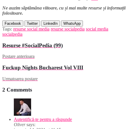
Ne auzim săptămâna viitoare, cu și mai multe resurse și informații
folositoare.
Facebook
Twitter
LinkedIn
WhatsApp
Tags:
resurse social media
resurse socialpedia
social media
socialpedia
Resurse #SocialPedia (99)
Postare anterioara
Fuckup Nights Bucharest Vol VIII
Urmatoarea postare
2 Comments
Autentifică-te pentru a răspunde
Oliver
says: