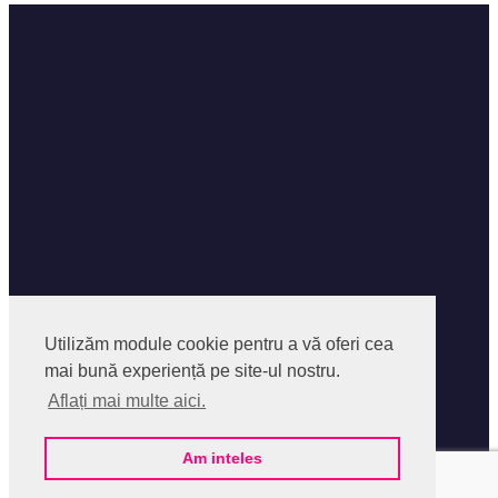
Facebook
Facebook Group
Utilizăm module cookie pentru a vă oferi cea
Instagram
mai bună experiență pe site-ul nostru.
Despre SocialPedia
Aflați mai multe aici.
Politica privind Fisierele Cookies
Politica de confidentialitate
Termeni si Conditii
Am inteles
Contact