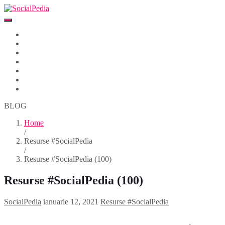
Home
Despre
Parteneri
Blog
Events
Newsletter
Contact
BLOG
Home
/
Resurse #SocialPedia
/
Resurse #SocialPedia (100)
Resurse #SocialPedia (100)
SocialPedia
ianuarie 12, 2021
Resurse #SocialPedia