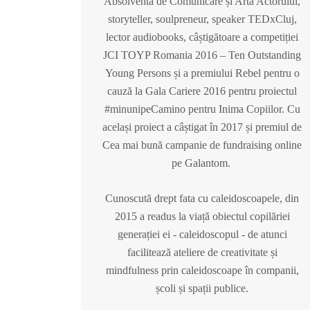
Absolventă de Comunicare și Arta Actorului,
storyteller, soulpreneur, speaker TEDxCluj,
lector audiobooks, câștigătoare a competiției
JCI TOYP Romania 2016 – Ten Outstanding
Young Persons și a premiului Rebel pentru o
cauză la Gala Cariere 2016 pentru proiectul
#minunipeCamino pentru Inima Copiilor. Cu
același proiect a câștigat în 2017 și premiul de
Cea mai bună campanie de fundraising online
pe Galantom.
Cunoscută drept fata cu caleidoscoapele, din
2015 a readus la viață obiectul copilăriei
generației ei - caleidoscopul - de atunci
facilitează ateliere de creativitate și
mindfulness prin caleidoscoape în companii,
școli și spații publice.