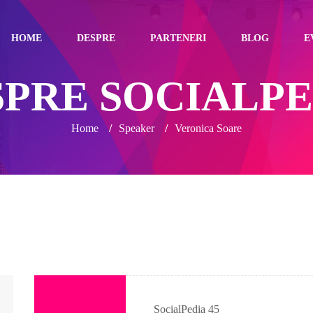
HOME
DESPRE
PARTENERI
BLOG
E
SPRE SOCIALPE
Home
/
Speaker
/
Veronica Soare
SocialPedia 45