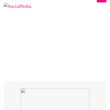
DESPRE SOCIALPEDIA
Home
/
Speaker
/
Ines Stana