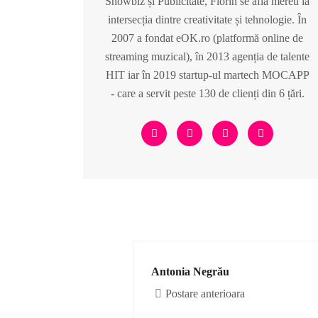
Showbiz și Publicitate, Florin se află mereu la
intersecția dintre creativitate și tehnologie. În
2007 a fondat eOK.ro (platformă online de
streaming muzical), în 2013 agenția de talente
HIT iar în 2019 startup-ul martech MOCAPP
- care a servit peste 130 de clienți din 6 țări.
Antonia Negrău
Postare anterioara