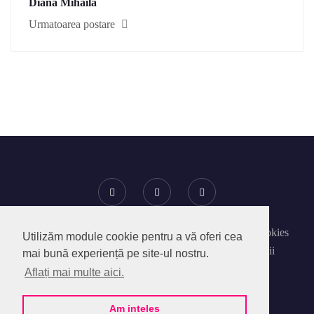
Diana Mihăilă
Urmatoarea postare
Despre SocialPedia
Politica privind Fisierele Cookies
Utilizăm module cookie pentru a vă oferi cea
Politica de confidentialitate
Termeni si Conditii
mai bună experiență pe site-ul nostru.
Contact
Aflați mai multe aici.
@2020 - SocialPedia Online SRL.
Am inteles