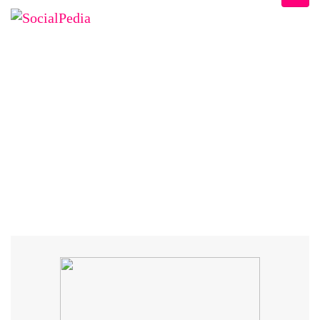
DESPRE SOCIALPEDIA
Home
/
Speaker
/
Cristian Manafu