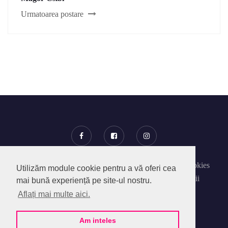
Urmatoarea postare
Despre SocialPedia
Politica privind Fisierele Cookies
Utilizăm module cookie pentru a vă oferi cea
Politica de confidentialitate
Termeni si Conditii
mai bună experiență pe site-ul nostru.
Contact
Aflați mai multe aici.
@2020 - SocialPedia Online SRL.
Am inteles