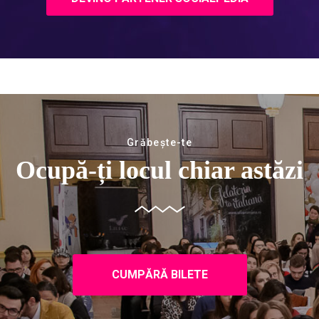
Grăbește-te
Ocupă-ți locul chiar astăzi
CUMPĂRĂ BILETE