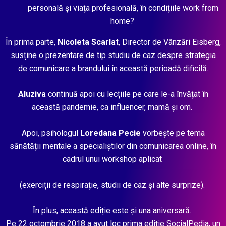
personală și viața profesională, în condițiile work from
home?
În prima parte,
Nicoleta Scarlat
, Director de Vânzări Eisberg,
susține o prezentare de tip studiu de caz despre strategia
de comunicare a brandului în această perioadă dificilă.
Aluziva
continuă apoi cu lecțiile pe care le-a învățat în
această pandemie, ca influencer, mamă și om.
Apoi, psihologul
Loredana Pecie
vorbește pe tema
sănătății mentale a specialiștilor din comunicarea online, în
cadrul unui workshop aplicat
(exerciții de respirație, studii de caz și alte surprize).
În plus, această ediție este și una aniversară.
Pe 22 octombrie 2018 a avut loc prima ediție SocialPedia, un