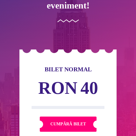
eveniment!
BILET NORMAL
RON
40
CUMPĂRĂ BILET