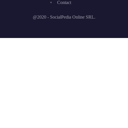
Contact
@2020 - SocialPedia Online SRL.