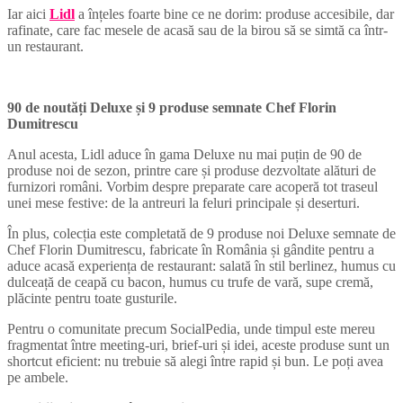
Iar aici
Lidl
a înțeles foarte bine ce ne dorim: produse accesibile, dar
rafinate, care fac mesele de acasă sau de la birou să se simtă ca într-
un restaurant.
90 de noutăți Deluxe și 9 produse semnate Chef Florin
Dumitrescu
Anul acesta, Lidl aduce în gama Deluxe nu mai puțin de 90 de
produse noi de sezon, printre care și produse dezvoltate alături de
furnizori români. Vorbim despre preparate care acoperă tot traseul
unei mese festive: de la antreuri la feluri principale și deserturi.
În plus, colecția este completată de 9 produse noi Deluxe semnate de
Chef Florin Dumitrescu, fabricate în România și gândite pentru a
aduce acasă experiența de restaurant: salată în stil berlinez, humus cu
dulceață de ceapă cu bacon, humus cu trufe de vară, supe cremă,
plăcinte pentru toate gusturile.
Pentru o comunitate precum SocialPedia, unde timpul este mereu
fragmentat între meeting-uri, brief-uri și idei, aceste produse sunt un
shortcut eficient: nu trebuie să alegi între rapid și bun. Le poți avea
pe ambele.