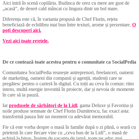
Aici intră în scenă copilăria. Budinca de orez cu mere are gust de
„acasă”, de desert cald mâncat cu lingura dintr un bol mare.
Diferența este că, în varianta propusă de Chef Florin, rețeta
beneficiază de echilibru mai bun între texturi, arome și prezentare.
O
poți descoperi aici.
Vezi aici toate re
ț
etele.
De ce contează toate acestea pentru o comunitate ca SocialPedia
Comunitatea SocialPedia reunește antreprenori, freelanceri, oameni
de marketing, oameni din companii și agenții, studenți care se
pregătesc pentru o carieră în digital. Cu toții au ceva în comun: ritm
intens, multă energie investită în proiecte, dar și nevoia de momente
în care să ia pauză.
Iar
produsele de sărbători de la Lidl
, gama Deluxe și Favorina și
noile produse semnate de Chef Florin Dumitrescu, fac exact asta:
transformă pauza într un moment cu adevărat memorabil.
Fie că este vorba despre o masă în familie după o zi plină, o seară cu
prietenii în care fiecare vine cu „ceva bun de la Lidl”, o masă de
echipă la birou, înainte de vacanța de iarnă, toate ne aduc mai