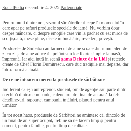
SocialPedia
decembrie 4, 2025
Parteneriate
Pentru mulți dintre noi, sezonul sărbătorilor începe în momentul în
care apar pe rafturi produsele speciale de iarnă. Nu vorbim doar
despre mâncare, ci despre emoțiile care vin la pachet cu ea: miros de
scorțișoară, mese pline, râsete în bucătărie, revederi, povești.
Produsele de Sărbători au farmecul de a ne scoate din ritmul alert de
zi cu zi și de a ne aduce înapoi într-un loc foarte simplu: la masă,
împreună. Iar aici intră în scenă
gama Deluxe de la Lidl
și rețetele
create de Chef Florin Dumitrescu, care duc tradițiile mai departe, dar
într-o formă actuală.
De ce ne întoacem mereu la produsele de sărbătoare
Indiferent că ești antreprenor, student, om de agenție sau parte dintr
o echipă dintr-o companie, calendarul de final de an arată la fel:
deadline-uri, rapoarte, campanii, întâlniri, planuri pentru anul
următor.
În tot acest haos, produsele de Sărbători ne amintesc că, dincolo de
un final de an super ocupat, trebuie sa ne facem timp și pentru
oameni, pentru familie, pentru timp de calitate.