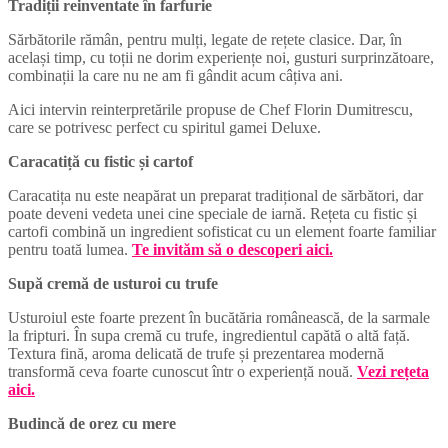
Tradiții reinventate în farfurie
Sărbătorile rămân, pentru mulți, legate de rețete clasice. Dar, în
același timp, cu toții ne dorim experiențe noi, gusturi surprinzătoare,
combinații la care nu ne am fi gândit acum câțiva ani.
Aici intervin reinterpretările propuse de Chef Florin Dumitrescu,
care se potrivesc perfect cu spiritul gamei Deluxe.
Caracatiță cu fistic și cartof
Caracatița nu este neapărat un preparat tradițional de sărbători, dar
poate deveni vedeta unei cine speciale de iarnă. Rețeta cu fistic și
cartofi combină un ingredient sofisticat cu un element foarte familiar
pentru toată lumea.
Te invităm să o descoperi aici.
Supă cremă de usturoi cu trufe
Usturoiul este foarte prezent în bucătăria românească, de la sarmale
la fripturi. În supa cremă cu trufe, ingredientul capătă o altă față.
Textura fină, aroma delicată de trufe și prezentarea modernă
transformă ceva foarte cunoscut într o experiență nouă.
Vezi rețeta
aici.
Budincă de orez cu mere