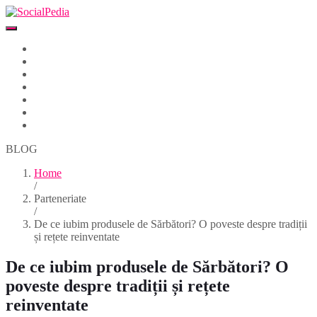
Home
Despre
Parteneri
Blog
Events
Newsletter
Contact
BLOG
Home
/
Parteneriate
/
De ce iubim produsele de Sărbători? O poveste despre tradiții
și rețete reinventate
De ce iubim produsele de Sărbători? O
poveste despre tradiții și rețete
reinventate