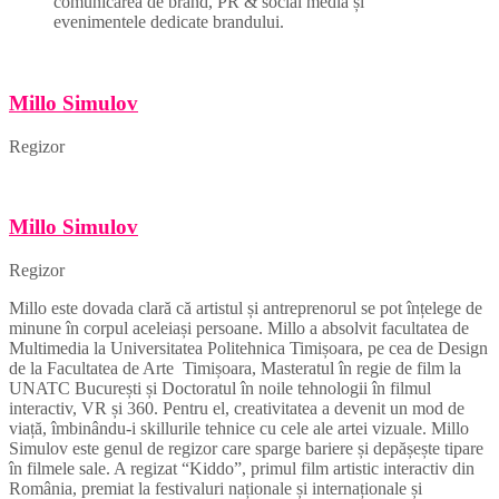
comunicarea de brand, PR & social media și
evenimentele dedicate brandului.
Millo Simulov
Regizor
Millo Simulov
Regizor
Millo este dovada clară că artistul și antreprenorul se pot înțelege de
minune în corpul aceleiași persoane. Millo a absolvit facultatea de
Multimedia la Universitatea Politehnica Timișoara, pe cea de Design
de la Facultatea de Arte Timișoara, Masteratul în regie de film la
UNATC București și Doctoratul în noile tehnologii în filmul
interactiv, VR și 360. Pentru el, creativitatea a devenit un mod de
viață, îmbinându-i skillurile tehnice cu cele ale artei vizuale. Millo
Simulov este genul de regizor care sparge bariere și depășește tipare
în filmele sale. A regizat “Kiddo”, primul film artistic interactiv din
România, premiat la festivaluri naționale și internaționale și