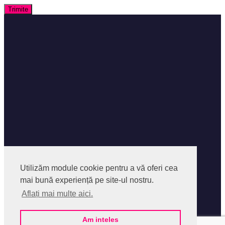
Facebook
Facebook Group
Utilizăm module cookie pentru a vă oferi cea
Instagram
mai bună experiență pe site-ul nostru.
Despre SocialPedia
Aflați mai multe aici.
Politica privind Fisierele Cookies
Politica de confidentialitate
Termeni si Conditii
Am inteles
Contact