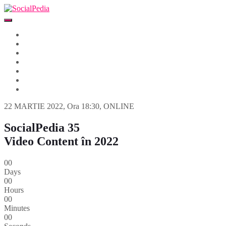
Home
Despre
Parteneri
Blog
Events
Newsletter
Contact
22 MARTIE 2022, Ora 18:30, ONLINE
SocialPedia 35
Video Content în 2022
00
Days
00
Hours
00
Minutes
00