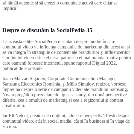
să rămâi autentic și să creezi o comunitate activă care chiar se
implică?
Despre ce discutăm la SocialPedia 35
La această ediție SocialPedia discutăm despre modul în care
conținutul video va influența campanile de marketing din acest an și
se va integra în strategiile de content ale brandurilor și influencerilor.
Conținutul video este cel de-al patrulea cel mai popular motiv pentru
care oamenii folosesc internetul, spune raportul Digital 2022,
publicat de Hootsuite.
Ioana Mârzac-Sigarteu, Corporate Communication Manager,
Samsung Electronics România, și Millo Simulov, regizor, vorbesc
împreună despre o serie de campanii video ale brandului Samsung.
Ne-au pregătit o prezentare de tip case study, din două perspective
diferite, cea a omului de marketing și cea a regizorului și content
creator-ului.
Iar Eli Neicuț, creator de conținut, aduce o perspectivă fresh despre
conținutul video, atât în social media, cât și în business și în viața de
zi cu zi.