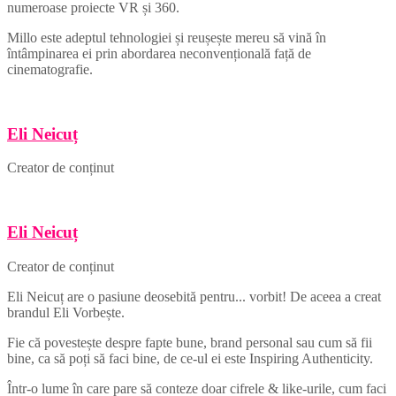
numeroase proiecte VR și 360.
Millo este adeptul tehnologiei și reușește mereu să vină în
întâmpinarea ei prin abordarea neconvențională față de
cinematografie.
Eli Neicuț
Creator de conținut
Eli Neicuț
Creator de conținut
Eli Neicuț are o pasiune deosebită pentru... vorbit! De aceea a creat
brandul Eli Vorbește.
Fie că povestește despre fapte bune, brand personal sau cum să fii
bine, ca să poți să faci bine, de ce-ul ei este Inspiring Authenticity.
Într-o lume în care pare să conteze doar cifrele & like-urile, cum faci