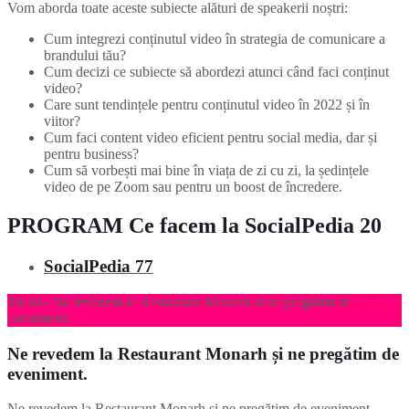
Vom aborda toate aceste subiecte alături de speakerii noștri:
Cum integrezi conținutul video în strategia de comunicare a
brandului tău?
Cum decizi ce subiecte să abordezi atunci când faci conținut
video?
Care sunt tendințele pentru conținutul video în 2022 și în
viitor?
Cum faci content video eficient pentru social media, dar și
pentru business?
Cum să vorbești mai bine în viața de zi cu zi, la ședințele
video de pe Zoom sau pentru un boost de încredere.
PROGRAM
Ce facem la SocialPedia 20
SocialPedia 77
18:30 - Ne revedem la Restaurant Monarh și ne pregătim de
eveniment.
Ne revedem la Restaurant Monarh și ne pregătim de
eveniment.
Ne revedem la Restaurant Monarh și ne pregătim de eveniment.