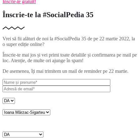
Înscrie-te gratuit!
Înscrie-te la #SocialPedia 35
Vrei să fii alături de noi la #SocialPedia 35 de pe 22 martie 2022, la
o super ediție online?
Înscrie-te mai jos și vei primi toate detaliile și confirmarea pe mail pe
loc. Atenție, de multe ori ajunge în spam!
De asemenea, îți mai trimitem un mail de reminder pe 22 martie.
Ai mai participat vreodată la un eveniment #SocialPedia?
Ce speaker abia aștepți să asculți?
Vrei să te abonezi la newsletter-ul săptămânal SocialPedia? (doar cu
resurse și știri din social media)